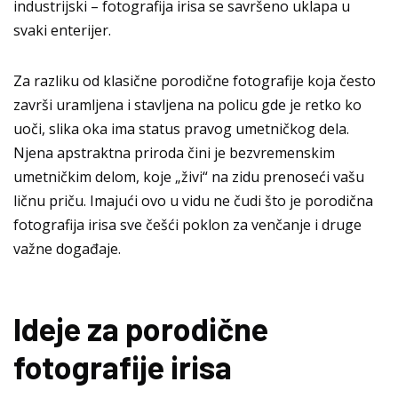
industrijski – fotografija irisa se savršeno uklapa u
svaki enterijer.
Za razliku od klasične porodične fotografije koja često
završi uramljena i stavljena na policu gde je retko ko
uoči, slika oka ima status pravog umetničkog dela.
Njena apstraktna priroda čini je bezvremenskim
umetničkim delom, koje „živi“ na zidu prenoseći vašu
ličnu priču. Imajući ovo u vidu ne čudi što je
porodična
fotografija irisa
sve češći
poklon za venčanje
i druge
važne događaje.
Ideje za porodične
fotografije irisa