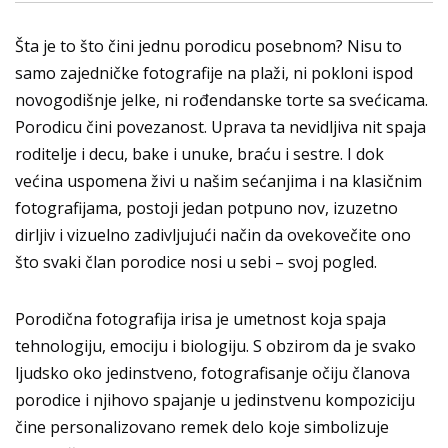
Šta je to što čini jednu porodicu posebnom? Nisu to
samo zajedničke fotografije na plaži, ni pokloni ispod
novogodišnje jelke, ni rođendanske torte sa svećicama.
Porodicu čini povezanost. Uprava ta nevidljiva nit spaja
roditelje i decu, bake i unuke, braću i sestre. I dok
većina uspomena živi u našim sećanjima i na klasičnim
fotografijama, postoji jedan potpuno nov, izuzetno
dirljiv i vizuelno zadivljujući način da ovekovečite ono
što svaki član porodice nosi u sebi – svoj pogled.
Porodična
fotografija irisa
je umetnost koja spaja
tehnologiju, emociju i biologiju. S obzirom da je svako
ljudsko oko jedinstveno, fotografisanje očiju članova
porodice i njihovo spajanje u jedinstvenu kompoziciju
čine personalizovano remek delo koje simbolizuje