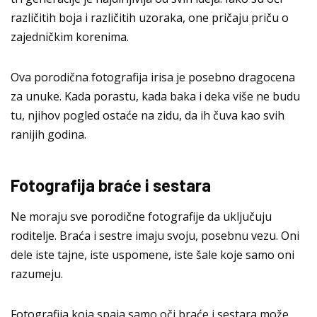
različitih boja i različitih uzoraka, one pričaju priču o
zajedničkim korenima.
Ova
porodična fotografija irisa
je posebno dragocena
za unuke. Kada porastu, kada baka i deka više ne budu
tu, njihov pogled ostaće na zidu, da ih čuva kao svih
ranijih godina.
Fotografija braće i sestara
Ne moraju sve porodične fotografije da uključuju
roditelje. Braća i sestre imaju svoju, posebnu vezu. Oni
dele iste tajne, iste uspomene, iste šale koje samo oni
razumeju.
Fotografija koja spaja samo oči braće i sestara može