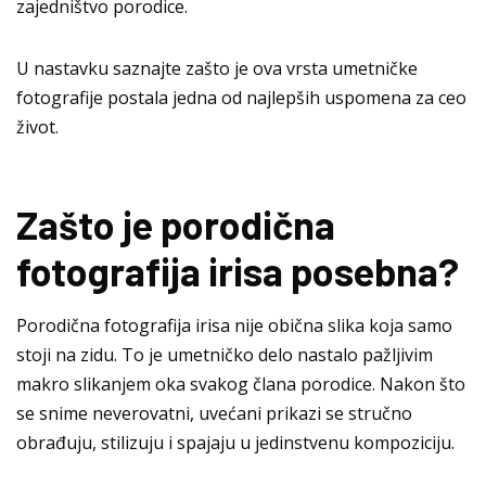
zajedništvo porodice.
U nastavku saznajte zašto je ova vrsta umetničke
fotografije postala jedna od najlepših uspomena za ceo
život.
Zašto je porodična
fotografija irisa posebna?
Porodična fotografija irisa
nije obična slika koja samo
stoji na zidu. To je umetničko delo nastalo pažljivim
makro
slikanjem oka
svakog člana porodice. Nakon što
se snime neverovatni, uvećani prikazi se stručno
obrađuju, stilizuju i spajaju u jedinstvenu kompoziciju.