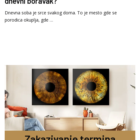
dnevni boravak?
Dnevna soba je srce svakog doma. To je mesto gde se
porodica okuplja, gde …
Zakazivanje termina