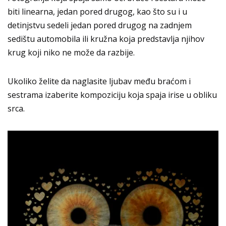
biti linearna, jedan pored drugog, kao što su i u
detinjstvu sedeli jedan pored drugog na zadnjem
sedištu automobila ili kružna koja predstavlja njihov
krug koji niko ne može da razbije.
Ukoliko želite da naglasite ljubav među braćom i
sestrama izaberite kompoziciju koja spaja irise u obliku
srca.