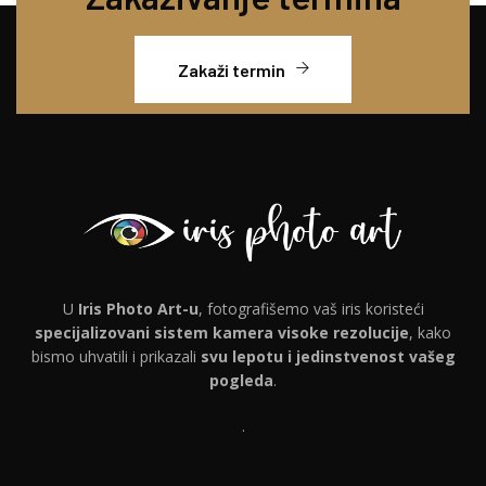
Zakaži termin
U
Iris Photo Art-u
, fotografišemo vaš iris koristeći
specijalizovani sistem kamera visoke rezolucije
, kako
bismo uhvatili i prikazali
svu lepotu i jedinstvenost vašeg
pogleda
.
.