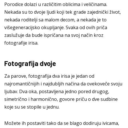
Porodice dolazi u različitim oblicima i veličinama.
Nekada su to dvoje ljudi koji tek grade zajednički život,
nekada roditelji sa malom decom, a nekada je to
višegeneracijsko okupljanje. Svaka od ovih priča
zaslužuje da bude ispričana na svoj način kroz
fotografije irisa.
Fotografija dvoje
Za parove, fotografija dva irisa je jedan od
najromantičnijih i najdubljih načina da ovekoveče svoju
ljubav. Dva oka, postavljena jedno pored drugog,
simetrično i harmonično, govore priču o dve sudbine
koje su se stopile u jednu.
Možete ih postaviti tako da se blago dodiruju ivicama,